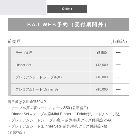
公演終了
BAJ WEB予約（受付期間外）
前売券
（各税込）
remove
・テーブル席
¥5,500
remove
・Dinner Set
¥13,500
remove
・プレミアムシート(テーブル席)
¥10,000
remove
・プレミアムシート(Dinner Set)
¥18,000
当日券は各料金\550UP
・テーブル席＝要シートチャージ\550 (公演当日)
・Dinner Set＝テーブル席/Mini Dinner・1Drink付/シートチャージ込
・プレミアムシート(テーブル席)＝前列/特典グッズ付/限定25枚
・プレミアムシート(Dinner Set)=前列/特典グッズ付/限定●枚
(全席指定)