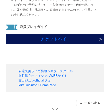
レイガイド、及びストリーミングサイトにてご確認ください。
・いずれのご予約方法でも、ご入金後のチケット代金の払い戻
し、及び他公演、他席種への振替はできませんので、ご了承の上
お申し込みください。
取扱プレイガイド
チケットペイ
安達久美ライヴ情報＆ギタースクール
則竹裕之オフィシャルWEBサイト
友田ジュンofficial Site
MitsuruSutoh☆HomePage
← 一覧へ戻る