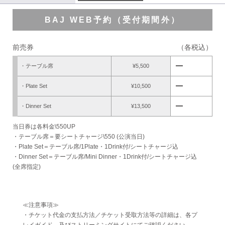
BAJ WEB予約（受付期間外）
前売券
（各税込）
remove
・テーブル席
¥5,500
remove
・Plate Set
¥10,500
remove
・Dinner Set
¥13,500
当日券は各料金\550UP
・テーブル席＝要シートチャージ\550 (公演当日)
・Plate Set＝テーブル席/1Plate・1Drink付/シートチャージ込
・Dinner Set＝テーブル席/Mini Dinner・1Drink付/シートチャージ込
(全席指定)
≪注意事項≫
・チケット代金の支払方法／チケット受取方法等の詳細は、各プ