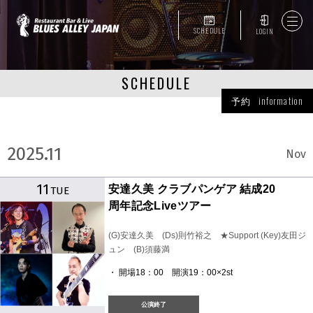
SCHEDULE
LOGIN
SCHEDULE
予約 information
2025.11
Nov
11
安達久美 クラブパンゲア 結成20
TUE
周年記念Liveツアー
(G)安達久美 (Ds)則竹裕之 ★Support (Key)友田ジ
ュン (B)須藤満
・ 開場18：00 開演19：00×2st
公演終了