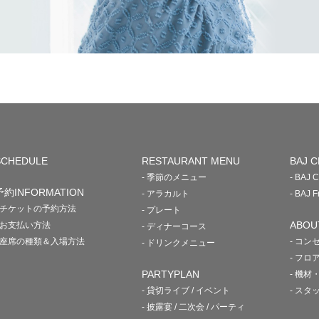
SCHEDULE
RESTAURANT MENU
BAJ C
- 季節のメニュー
- BAJ
予約INFORMATION
- アラカルト
- BAJ
- チケットの予約方法
- プレート
ABOU
- お支払い方法
- ディナーコース
- 座席の種類＆入場方法
- コン
- ドリンクメニュー
- フロ
PARTYPLAN
- 機材
- 貸切ライブ / イベント
- スタ
- 披露宴 / 二次会 / パーティ