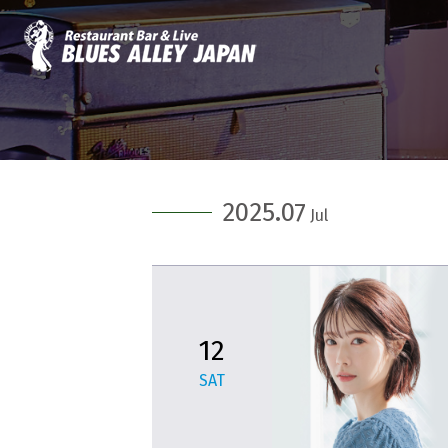
2025.07
Jul
12
SAT