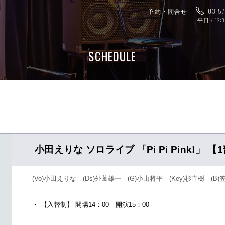
予約・問合せ
03-5
平日 / 12:
SCHEDULE
小田えりな ソロライブ 「Pi Pi Pink!」 【
(Vo)小田えりな (Ds)外薗雄一 (G)小山将平 (Key)杉直樹 (B
・ 【入替制】 開場14：00 開演15：00