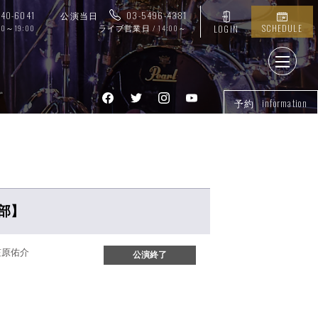
740-6041
公演当日
03-5496-4381
SCHEDULE
00～19:00
ライブ営業日 / 14:00～
LOGIN
予約 information
1部】
)笠原佑介
公演終了