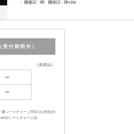
・ 開場12：00 開演13：00×2st
約（受付期間外）
（各税込）
remove
remove
シートチャージ\550 (公演当日)
1Drink付/シートチャージ込