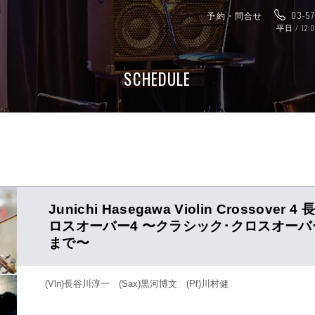
予約・問合せ
03-5
平日 / 12:
SCHEDULE
Junichi Hasegawa Violin Crossov
ロスオーバー4 〜クラシック･クロスオー
まで〜
(Vln)長谷川淳一 (Sax)黒河博文 (Pf)川村健