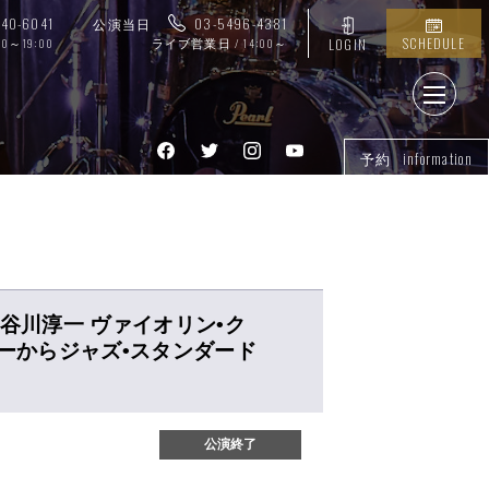
740-6041
公演当日
03-5496-4381
SCHEDULE
00～19:00
ライブ営業日 / 14:00～
LOGIN
予約 information
er 4 長谷川淳一 ヴァイオリン•ク
バーからジャズ•スタンダード
公演終了