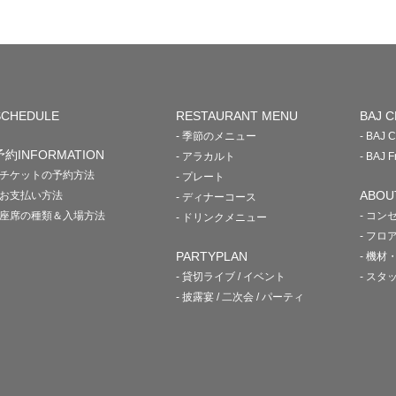
SCHEDULE
RESTAURANT MENU
BAJ C
- 季節のメニュー
- BAJ
予約INFORMATION
- アラカルト
- BAJ
- チケットの予約方法
- プレート
ABOU
- お支払い方法
- ディナーコース
- 座席の種類＆入場方法
- コン
- ドリンクメニュー
- フロ
PARTYPLAN
- 機材
- 貸切ライブ / イベント
- スタ
- 披露宴 / 二次会 / パーティ