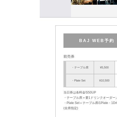
BAJ WEB予
前売券
・テーブル席
¥5,500
・Plate Set
¥10,500
当日券は各料金\550UP
・テーブル席＝要1ドリンクオーダー／要
・Plate Set＝テーブル席/1Plate・
(全席指定)