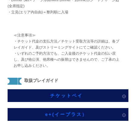
・Dinner Set＝テーブル席/Mini Dinner・1Drink付/シートチャージ込
(全席指定)
・立見(エリア内自由)＝整列順に入場
≪注意事項≫
・チケット代金の支払方法／チケット受取方法等の詳細は、各プ
レイガイド、及びストリーミングサイトにてご確認ください。
・いずれのご予約方法でも、ご入金後のチケット代金の払い戻
し、及び他公演、他席種への振替はできませんので、ご了承の上
お申し込みください。
取扱プレイガイド
チケットペイ
e+(イープラス）