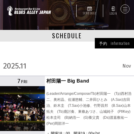
SCHEDULE
LOGIN
SCHEDULE
予約 information
2025.11
Nov
7
村田陽一 Big Band
FRI
(Leader/Arrange/Compose/Tb)村田陽一 (Tp)西村浩
二、奥村晶、佐瀬悠輔、二井田ひとみ (A.Sax)吉田
治、鈴木圭 (T.Sax)小池修、竹野昌邦 (B.Sax)山本
拓夫 (Tb)鹿討奏、東條あづさ、山城純子 (Pf/Key)
松本圭司 (B)納浩一 (G)養父貴 (Ds)渡嘉敷祐一
(Per)岡部洋一
・ 開場18：00 開演19：00×2st