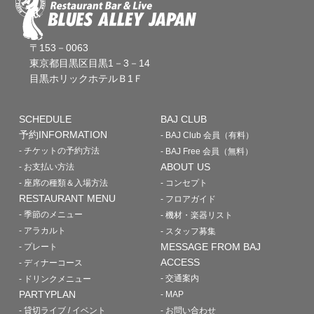
〒153－0063
東京都目黒区目黒1－3－14
目黒ホリックホテルＢ1Ｆ
SCHEDULE
BAJ CLUB
予約INFORMATION
- BAJ Club 会員（有料）
- チケットの予約方法
- BAJ Free 会員（無料）
ABOUT US
- お支払い方法
- 座席の種類＆入場方法
- コンセプト
RESTAURANT MENU
- フロアガイド
- 季節のメニュー
- 機材・楽器リスト
- アラカルト
- スタッフ募集
MESSAGE FROM BAJ
- プレート
ACCESS
- ディナーコース
- 交通案内
- ドリンクメニュー
PARTYPLAN
- MAP
- 貸切ライブ / イベント
- お問い合わせ