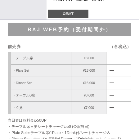
公演終了
BAJ WEB予約（受付期間外）
前売券
（各税込）
remove
・テーブル席
¥8,000
remove
・Plate Set
¥13,000
remove
・Dinner Set
¥16,000
remove
・テーブルB席
¥8,000
remove
・立見
¥7,000
当日券は各料金\550UP
・テーブル席＝要シートチャージ\550 (公演当日)
・Plate Set＝テーブル席/1Plate・1Drink付/シートチャージ込