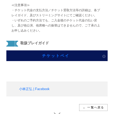
≪注意事項≫
・チケット代金の支払方法／チケット受取方法等の詳細は、各プ
レイガイド、及びストリーミングサイトにてご確認ください。
・いずれのご予約方法でも、ご入金後のチケット代金の払い戻
し、及び他公演、他席種への振替はできませんので、ご了承の上
お申し込みください。
取扱プレイガイド
チケットペイ
小林正弘 | Facebook
← 一覧へ戻る