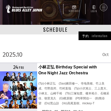
SCHEDULE
LOGIN
SCHEDULE
予約 information
2025.10
Oct
24
小林正弘 Birthday Special with
FRI
One Night Jazz Orchestra
(Tp)小林正弘 (Sax)鍬田修一、寺地美穂、竹上良
成、竹野昌邦、竹村直哉 (Tp)小沢篤士、三上貴大、
小林太、山崎千裕 (Tb)三塚知貴、榎本裕介、石橋采
佳、朝里克久 (G)梶原順 (Pf)草間信一 (B)熊谷
望 (Ds)荒山諒 (Vo)高尾直樹、mickey-T