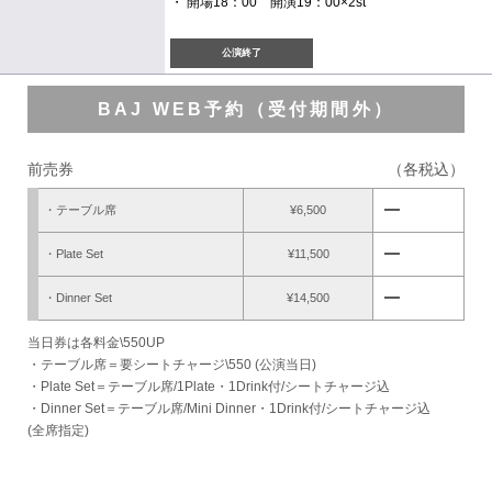
・ 開場18：00 開演19：00×2st
公演終了
BAJ WEB予約（受付期間外）
前売券
（各税込）
remove
・テーブル席
¥6,500
remove
・Plate Set
¥11,500
remove
・Dinner Set
¥14,500
当日券は各料金\550UP
・テーブル席＝要シートチャージ\550 (公演当日)
・Plate Set＝テーブル席/1Plate・1Drink付/シートチャージ込
・Dinner Set＝テーブル席/Mini Dinner・1Drink付/シートチャージ込
(全席指定)