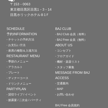
〒153－0063
東京都目黒区目黒1－3－14
目黒ホリックホテルＢ1Ｆ
SCHEDULE
BAJ CLUB
予約INFORMATION
- BAJ Club 会員（有料）
- チケットの予約方法
- BAJ Free 会員（無料）
ABOUT US
- お支払い方法
- 座席の種類＆入場方法
- コンセプト
RESTAURANT MENU
- フロアガイド
- 季節のメニュー
- 機材・楽器リスト
- アラカルト
- スタッフ募集
MESSAGE FROM BAJ
- プレート
ACCESS
- ディナーコース
- 交通案内
- ドリンクメニュー
PARTYPLAN
- MAP
- 貸切ライブ / イベント
- お問い合わせ
- 披露宴 / 二次会 / パーティ
BAJ Free 会員規約