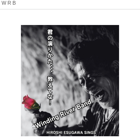
W R B