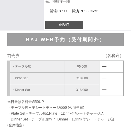
光、柿崎洋一郎
・ 開場18：00 開演19：30×2st
公演終了
BAJ WEB予約（受付期間外）
前売券
（各税込）
remove
・テーブル席
¥5,000
remove
・Plate Set
¥10,000
remove
・Dinner Set
¥13,000
当日券は各料金\550UP
・テーブル席＝要シートチャージ\550 (公演当日)
・Plate Set＝テーブル席/1Plate・1Drink付/シートチャージ込
・Dinner Set＝テーブル席/Mini Dinner・1Drink付/シートチャージ込
(全席指定)