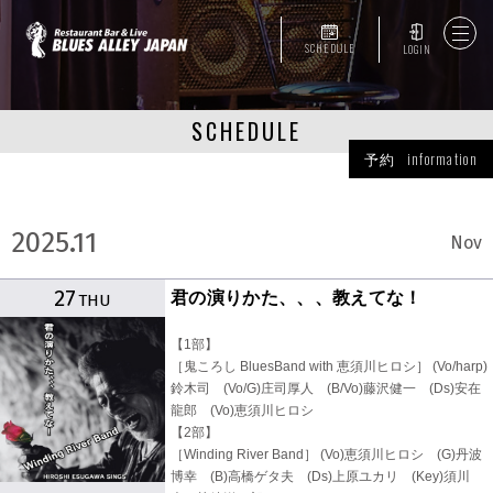
SCHEDULE
LOGIN
SCHEDULE
予約 information
2025.11
Nov
27
君の演りかた、、、教えてな！
THU
【1部】
［鬼ころし BluesBand with 恵須川ヒロシ］ (Vo/harp)
鈴木司 (Vo/G)庄司厚人 (B/Vo)藤沢健一 (Ds)安在
龍郎 (Vo)恵須川ヒロシ
【2部】
［Winding River Band］ (Vo)恵須川ヒロシ (G)丹波
博幸 (B)高橋ゲタ夫 (Ds)上原ユカリ (Key)須川