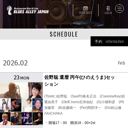
SCHEDULE
LOGIN
SCHEDULE
予約 information
2026.02
Feb
23
佐野聡 還暦 丙午(ひのえうま)セッ
MON
ション
(Tb/etc.)佐野聡 (Sax/Fl)春名正治 (Claviola/Key)折
重由美子 (Ob/E.horn)石井由紀 (G)小畑和彦 (Pf)
加藤実 (B)佐藤慎一 (Per)岡部洋一 (Ds)松山修
(Vo)CHAKA
・ 開場17：00 開演18：00×2st