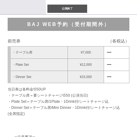
公演終了
BAJ WEB予約（受付期間外）
前売券
（各税込）
remove
・テーブル席
¥7,000
remove
・Plate Set
¥12,000
remove
・Dinner Set
¥15,000
当日券は各料金\550UP
・テーブル席＝要シートチャージ\550 (公演当日)
・Plate Set＝テーブル席/1Plate・1Drink付/シートチャージ込
・Dinner Set＝テーブル席/Mini Dinner・1Drink付/シートチャージ込
(全席指定)