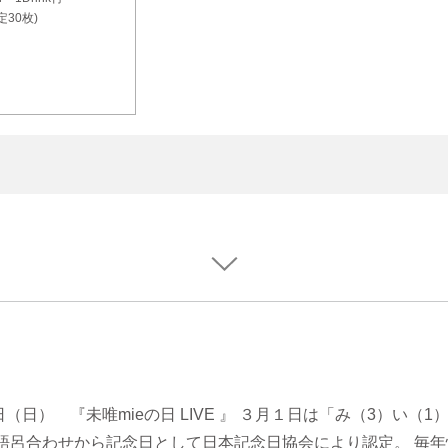
30枚)
1日（日） 『未唯mieの日 LIVE 』 ３月１日は「み（3）い（
む語呂合わせから記念日として日本記念日協会により認定。 毎