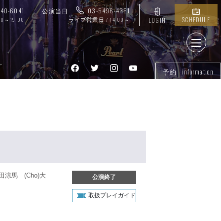
740-6041
公演当日
03-5496-4381
SCHEDULE
00～19:00
ライブ営業日 / 14:00～
LOGIN
予約 information
田涼馬 (Cho)大
公演終了
取扱プレイガイド