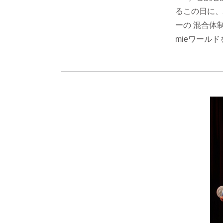
るこの日に、馴
ーの 混合体制
mieワール