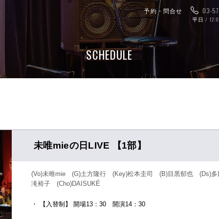
予約・問合せ
03-5
平日 / 12:
SCHEDULE
未唯mieの日LIVE 【1部】
(Vo)未唯mie (G)土方隆行 (Key)松本圭司 (B)目黒郁也 (Ds)多
滝裕子 (Cho)DAISUKÉ
・ 【入替制】 開場13：30 開演14：30