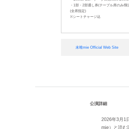
・1部・2部通し券(テーブル席のみ/限定
(全席指定)
※シートチャージ込
未唯mie Official Web Site
公演詳細
2026年3月
mie）と読