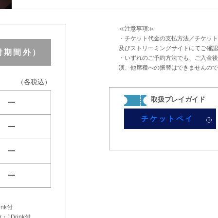
≪注意事項≫
・チケット代金の支払方法／チケット
及びストリーミングサイトにてご確認
受付期間外）
・いずれのご予約方法でも、ご入金後
演、他席種への振替はできませんので
（各税込）
取扱プレイガイド
remove
チケットペイ
remove
remove
remove
ink付
r・1Drink付