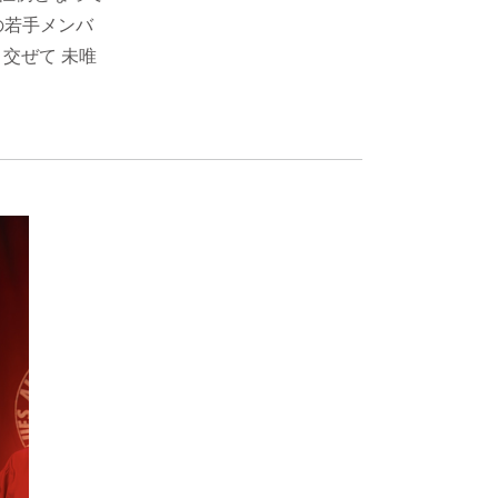
加の若手メンバ
り交ぜて 未唯