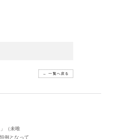
← 一覧へ戻る
1）」（未唯
年恒例となって