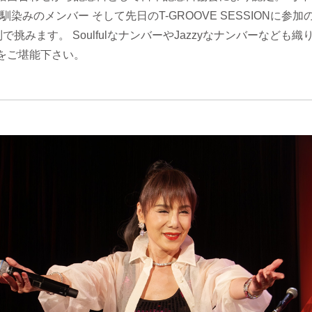
染みのメンバー そして先日のT-GROOVE SESSIONに参
で挑みます。 SoulfulなナンバーやJazzyなナンバーなども織
ドをご堪能下さい。