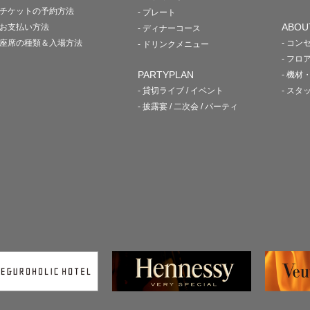
- チケットの予約方法
- プレート
ABOU
- お支払い方法
- ディナーコース
- 座席の種類＆入場方法
- コン
- ドリンクメニュー
- フロ
PARTYPLAN
- 機材
- 貸切ライブ / イベント
- スタ
- 披露宴 / 二次会 / パーティ