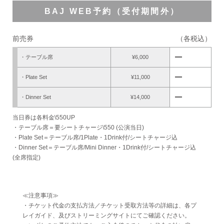
BAJ WEB予約（受付期間外）
前売券
（各税込）
remove
・テーブル席
¥6,000
remove
・Plate Set
¥11,000
remove
・Dinner Set
¥14,000
当日券は各料金\550UP
・テーブル席＝要シートチャージ\550 (公演当日)
・Plate Set＝テーブル席/1Plate・1Drink付/シートチャージ込
・Dinner Set＝テーブル席/Mini Dinner・1Drink付/シートチャージ込
(全席指定)
≪注意事項≫
・チケット代金の支払方法／チケット受取方法等の詳細は、各プ
レイガイド、及びストリーミングサイトにてご確認ください。