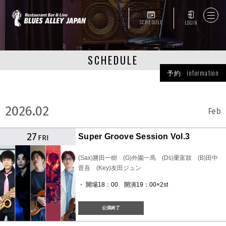
SCHEDULE
LOGIN
SCHEDULE
予約 information
2026.02
Feb
27
Super Groove Session Vol.3
FRI
(Sax)勝田一樹 (G)外園一馬 (Ds)乗富鼓 (B)田中
晋吾 (Key)友田ジュン
・ 開場18：00 開演19：00×2st
公演終了