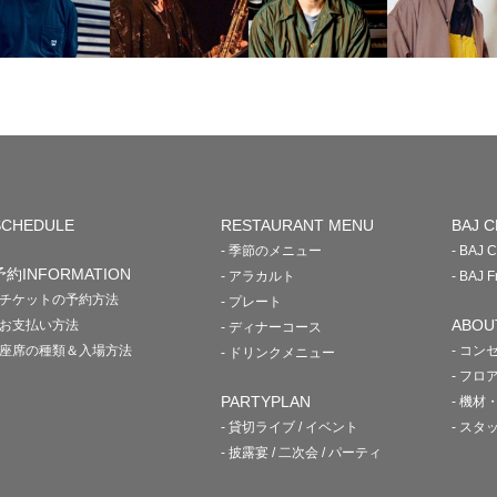
SCHEDULE
RESTAURANT MENU
BAJ C
- 季節のメニュー
- BAJ
予約INFORMATION
- アラカルト
- BAJ
- チケットの予約方法
- プレート
ABOU
- お支払い方法
- ディナーコース
- 座席の種類＆入場方法
- コン
- ドリンクメニュー
- フロ
PARTYPLAN
- 機材
- 貸切ライブ / イベント
- スタ
- 披露宴 / 二次会 / パーティ