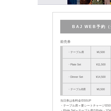
BAJ WEB予約
前売券
・テーブル席
¥6,500
・Plate Set
¥11,500
・Dinner Set
¥14,500
・テーブルB席
¥6,500
当日券は各料金\550UP
・テーブル席＝要シートチャージ\550 
・Plate Set＝テーブル席/1Plate・