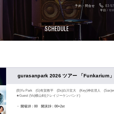
予約・問合せ
03-5
平日 / 12:
SCHEDULE
gurasanpark 2026 ツアー 「Funkarium
(B)Yu Park (G)有賀教平 (Ds)白川玄大 (Key)神佐澄人 (Sax)ew
★Guest (Vo)横山剣(クレイジーケンバンド)
・ 開場18：00 開演19：00×2st