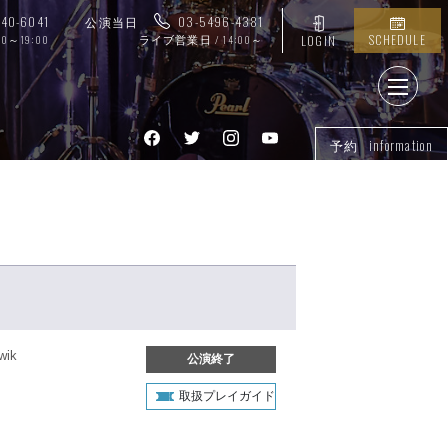
740-6041
公演当日
03-5496-4381
SCHEDULE
00～19:00
ライブ営業日 / 14:00～
LOGIN
予約 information
」
ik
公演終了
取扱プレイガイド