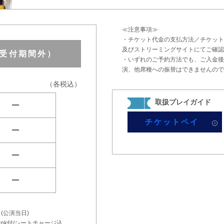
≪注意事項≫
・チケット代金の支払方法／チケット
及びストリーミングサイトにてご確認
（受付期間外）
・いずれのご予約方法でも、ご入金後
演、他席種への振替はできませんので
（各税込）
取扱プレイガイド
remove
チケットペイ
remove
remove
remove
(公演当日)
1Drink付/シートチャージ込