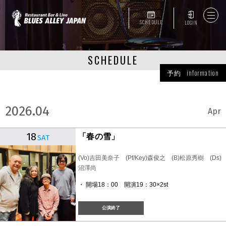
SCHEDULE
LOGIN
SCHEDULE
予約 information
2026.04
Apr
18
「春の雪」
SAT
(Vo)吉田美奈子 (Pf/Key)森俊之 (B)松原秀樹 (Ds)
沼澤尚
・ 開場18：00 開演19：30×2st
公演終了