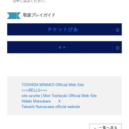
お申し込みください。
取扱プレイガイド
チケットぴあ
e＋
YOSHIDA MINAKO Official Web Site
===BELLS===
site azurite | Mori Toshiyuki Official Web Site
Hideki Matsubara X
Takashi Numazawa official website
← 一覧へ戻る