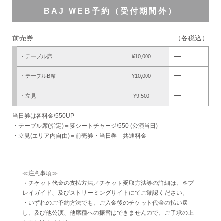
BAJ WEB予約（受付期間外）
前売券
（各税込）
remove
・テーブル席
¥10,000
remove
・テーブルB席
¥10,000
remove
・立見
¥9,500
当日券は各料金\550UP
・テーブル席(指定)＝要シートチャージ\550 (公演当日)
・立見(エリア内自由)＝前売券・当日券 共通料金
≪注意事項≫
・チケット代金の支払方法／チケット受取方法等の詳細は、各プ
レイガイド、及びストリーミングサイトにてご確認ください。
・いずれのご予約方法でも、ご入金後のチケット代金の払い戻
し、及び他公演、他席種への振替はできませんので、ご了承の上