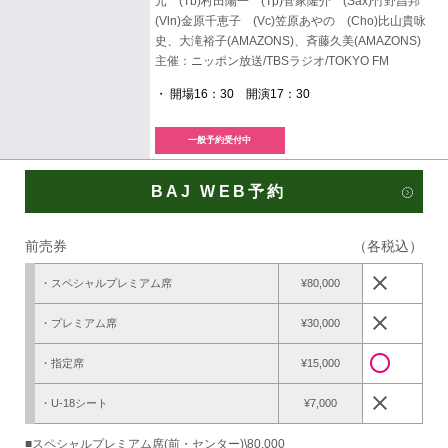
元 (Tb)村田陽一 (Tp)菅家隆介 (Sax)竹野昌邦
(Vln)金原千恵子 (Vc)笠原あやの (Cho)比山貴咏
史、大滝裕子(AMAZONS)、斉藤久美(AMAZONS)
主催：ニッポン放送/TBSラジオ/TOKYO FM
・ 開場16：30 開演17：30
一般予約受付中
BAJ WEB予約
前売券
（各税込）
close
・スペシャルプレミアム席
¥80,000
close
・プレミアム席
¥30,000
radio_button_unchecked
・指定席
¥15,000
close
・U-18シート
¥7,000
■スペシャルプレミアム席(前・センター)\80,000