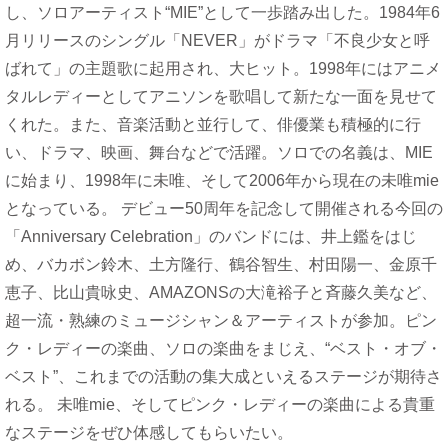
し、ソロアーティスト“MIE”として一歩踏み出した。1984年6
月リリースのシングル「NEVER」がドラマ「不良少女と呼
ばれて」の主題歌に起用され、大ヒット。1998年にはアニメ
タルレディーとしてアニソンを歌唱して新たな一面を見せて
くれた。また、音楽活動と並行して、俳優業も積極的に行
い、ドラマ、映画、舞台などで活躍。ソロでの名義は、MIE
に始まり、1998年に未唯、そして2006年から現在の未唯mie
となっている。 デビュー50周年を記念して開催される今回の
「Anniversary Celebration」のバンドには、井上鑑をはじ
め、バカボン鈴木、土方隆行、鶴谷智生、村田陽一、金原千
恵子、比山貴咏史、AMAZONSの大滝裕子と斉藤久美など、
超一流・熟練のミュージシャン＆アーティストが参加。ピン
ク・レディーの楽曲、ソロの楽曲をまじえ、“ベスト・オブ・
ベスト”、これまでの活動の集大成といえるステージが期待さ
れる。 未唯mie、そしてピンク・レディーの楽曲による貴重
なステージをぜひ体感してもらいたい。