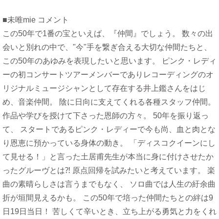
■未唯mie コメント
この50年で1番の宝といえば、『仲間』でしょう。 数々の出
会いと別れの中で、"今"手を繋ぎ合える大切な仲間たちと、
この50年のあゆみを表現したいと思います。 ピンク・レディ
ーの初コンサートツアーメンバーでありレコーディングのオ
リジナルミュージシャンとして存在する井上鑑さんをはじ
め、音楽仲間。 陰に日向に支えてくれる各種スタッフ仲間。
作品や学びを授けて下さった恩師の方々。 50年を振り返っ
て、 スタートであるピンク・レディーで今も尚、血と肉とな
り恩恵に預かっている身体の動き。 「ディスコクイーンにし
て見せる！」と言った土居甫先生が本当に身に付けさせたか
ったグルーヴとは⁈ 原点回帰を試みたいと考えています。 楽
曲の素晴らしさは言うまでもなく、 ソロ曲では人生の紆余曲
折が垣間見えるかも。 この50年で培った仲間たちとの絆は9
日19日当日！ 苦しくて辛いとき、立ち上がる勇気と力をくれ