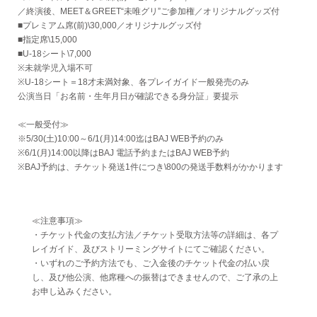
／終演後、MEET＆GREET“未唯グリ”ご参加権／オリジナルグッズ付
■プレミアム席(前)\30,000／オリジナルグッズ付
■指定席\15,000
■U-18シート\7,000
※未就学児入場不可
※U-18シート＝18才未満対象、各プレイガイド一般発売のみ
公演当日「お名前・生年月日が確認できる身分証」要提示
≪一般受付≫
※5/30(土)10:00～6/1(月)14:00迄はBAJ WEB予約のみ
※6/1(月)14:00以降はBAJ 電話予約またはBAJ WEB予約
※BAJ予約は、チケット発送1件につき\800の発送手数料がかかります
≪注意事項≫
・チケット代金の支払方法／チケット受取方法等の詳細は、各プ
レイガイド、及びストリーミングサイトにてご確認ください。
・いずれのご予約方法でも、ご入金後のチケット代金の払い戻
し、及び他公演、他席種への振替はできませんので、ご了承の上
お申し込みください。