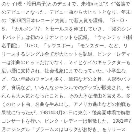
のケイ(現・増田惠子)とのデュオで、未唯mieは“ミイ”名義で
のデビューとなった。デビュー曲から大ヒットとなり、年末
の「第18回日本レコード大賞」で新人賞を獲得。「S・O・
S」「カルメン’77」とセールスを伸ばしていき、「渚のシン
ドバッド」は初のミリオンヒットを記録。「ウォンテッド(指
名手配)」「UFO」「サウスポー」「モンスター」など、リ
リースするシングル全てが大ヒットを記録。ピンク・レディ
ーは楽曲のヒットだけでなく、ミイとケイのキャラクターも
広い層に支持され、社会現象にまでなっていた。小学生な
ど、低い年齢のファンも多く、筆箱などの文具、人形やバッ
グ、食玩など、いろんなジャンルでのグッズが販売され、そ
れらも大人気となったことも、その大きな理由と言える。多
くのヒット曲、名曲を生み出し、アメリカ進出などの挑戦も
果敢に行ったが、1981年3月31日に東京・後楽園球場で解散
コンサートを行い、ピンク・レディーは解散した。 1981年7
月にシングル「ブラームスはロックがお好き」をリリース