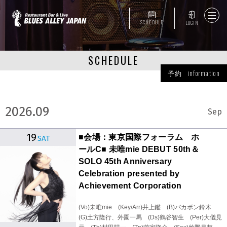
SCHEDULE
LOGIN
SCHEDULE
予約 information
2026.09
Sep
19
■会場：東京国際フォーラム ホ
SAT
ールC■ 未唯mie DEBUT 50th＆
SOLO 45th Anniversary
Celebration presented by
Achievement Corporation
(Vo)未唯mie (Key/Arr)井上鑑 (B)バカボン鈴木
(G)土方隆行、外園一馬 (Ds)鶴谷智生 (Per)大儀見