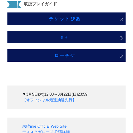
取扱プレイガイド
チケットぴあ
e＋
ローチケ
▼3月5日(⽊)12:00～3月22日(⽇)23:59
【オフィシャル最速抽選先⾏】
未唯mie Official Web Site
ディスクガレージ 公演詳細