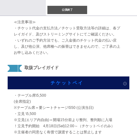
公演終了
≪注意事項≫
・チケット代金の支払方法／チケット受取方法等の詳細は、各プ
レイガイド、及びストリーミングサイトにてご確認ください。
・いずれのご予約方法でも、ご入金後のチケット代金の払い戻
し、及び他公演、他席種への振替はできませんので、ご了承の上
お申し込みください。
取扱プレイガイド
チケットペイ
・テーブル席\5,500
(全席指定)
※テーブル席＝要シートチャージ\550 (公演当日)
・立見 \5,500
※立見(エリア内自由)＝開場15分前より整列、整列順に入場
！立見予約開始 4月18日(Sat)12:00～（チケットペイのみ）
※主催者の同意なく有償で譲渡することは禁止します