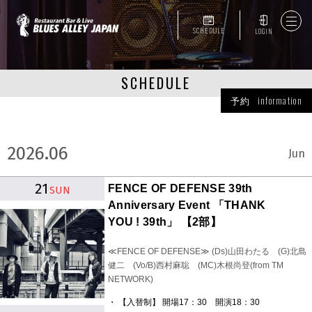
SCHEDULE
LOGIN
SCHEDULE
予約 information
2026.06
Jun
21
FENCE OF DEFENSE 39th
SUN
Anniversary Event 「THANK
YOU ! 39th」 【2部】
≪FENCE OF DEFENSE≫ (Ds)山田わたる (G)北島
健二 (Vo/B)西村麻聡 (MC)木根尚登(from TM
NETWORK)
・ 【入替制】 開場17：30 開演18：30