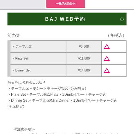
一般予約受付中
BAJ WEB予約
前売券
（各税込）
change_history
・テーブル席
¥6,500
change_history
・Plate Set
¥11,500
change_history
・Dinner Set
¥14,500
当日券は各料金\550UP
・テーブル席＝要シートチャージ\550 (公演当日)
・Plate Set＝テーブル席/1Plate・1Drink付/シートチャージ込
・Dinner Set＝テーブル席/Mini Dinner・1Drink付/シートチャージ込
(全席指定)
≪注意事項≫