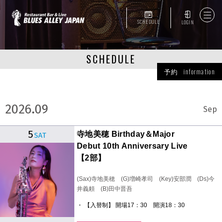
SCHEDULE
LOGIN
SCHEDULE
予約 information
2026.09
Sep
5
寺地美穂 Birthday＆Major
SAT
Debut 10th Anniversary Live
【2部】
(Sax)寺地美穂 (G)増崎孝司 (Key)安部潤 (Ds)今
井義頼 (B)田中晋吾
・ 【入替制】 開場17：30 開演18：30