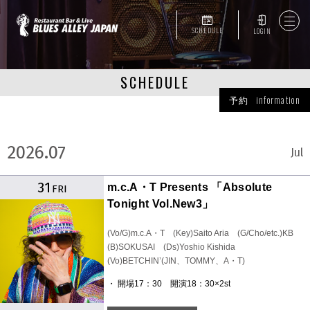
SCHEDULE
LOGIN
SCHEDULE
予約 information
2026.07
Jul
31
m.c.A・T Presents 「Absolute
FRI
Tonight Vol.New3」
(Vo/G)m.c.A・T (Key)Saito Aria (G/Cho/etc.)KB
(B)SOKUSAI (Ds)Yoshio Kishida
(Vo)BETCHIN’(JIN、TOMMY、A・T)
・ 開場17：30 開演18：30×2st