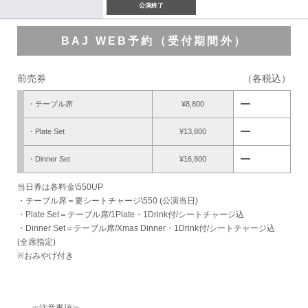
公演終了
BAJ WEB予約（受付期間外）
前売券
（各税込）
remove
・テーブル席
¥8,800
remove
・Plate Set
¥13,800
remove
・Dinner Set
¥16,800
当日券は各料金\550UP
・テーブル席＝要シートチャージ\550 (公演当日)
・Plate Set＝テーブル席/1Plate・1Drink付/シートチャージ込
・Dinner Set＝テーブル席/Xmas Dinner・1Drink付/シートチャージ込
(全席指定)
※おみやげ付き