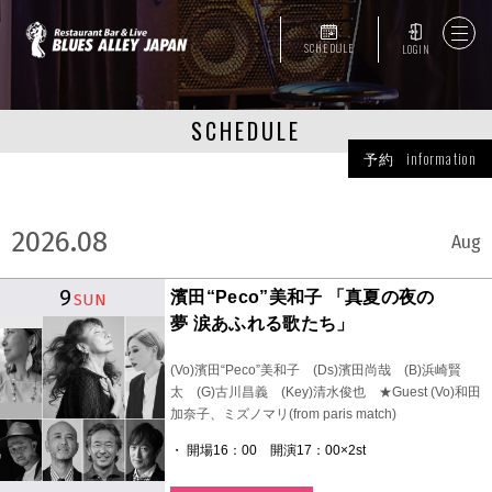
SCHEDULE
LOGIN
SCHEDULE
予約 information
2026.08
Aug
9
濱田“Peco”美和子 「真夏の夜の
SUN
夢 涙あふれる歌たち」
(Vo)濱田“Peco”美和子 (Ds)濱田尚哉 (B)浜崎賢
太 (G)古川昌義 (Key)清水俊也 ★Guest (Vo)和田
加奈子、ミズノマリ(from paris match)
・ 開場16：00 開演17：00×2st