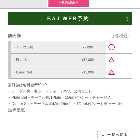
一般予約受付中
BAJ WEB予約
前売券
（各税込）
radio_button_unchecked
・テーブル席
¥7,000
change_history
・Plate Set
¥12,000
change_history
・Dinner Set
¥15,000
当日券は各料金\550UP
・テーブル席＝要シートチャージ\550 (公演当日)
・Plate Set＝テーブル席/1Plate・1Drink付/シートチャージ込
・Dinner Set＝テーブル席/Mini Dinner・1Drink付/シートチャージ込
(全席指定)
← 一覧へ戻る