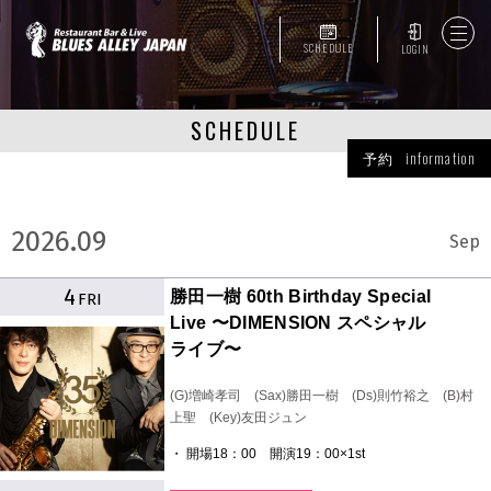
SCHEDULE
LOGIN
SCHEDULE
予約 information
2026.09
Sep
4
勝田一樹 60th Birthday Special
FRI
Live 〜DIMENSION スペシャル
ライブ〜
(G)増崎孝司 (Sax)勝田一樹 (Ds)則竹裕之 (B)村
上聖 (Key)友田ジュン
・ 開場18：00 開演19：00×1st