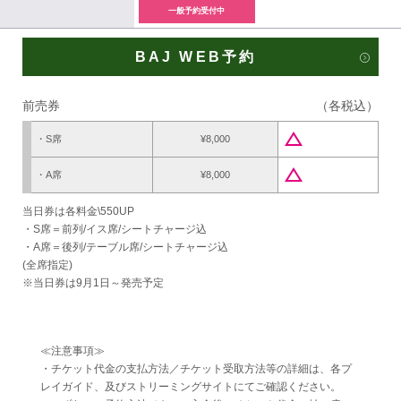
一般予約受付中
BAJ WEB予約
前売券
（各税込）
change_history
・S席
¥8,000
change_history
・A席
¥8,000
当日券は各料金\550UP
・S席＝前列/イス席/シートチャージ込
・A席＝後列/テーブル席/シートチャージ込
(全席指定)
※当日券は9月1日～発売予定
≪注意事項≫
・チケット代金の支払方法／チケット受取方法等の詳細は、各プ
レイガイド、及びストリーミングサイトにてご確認ください。