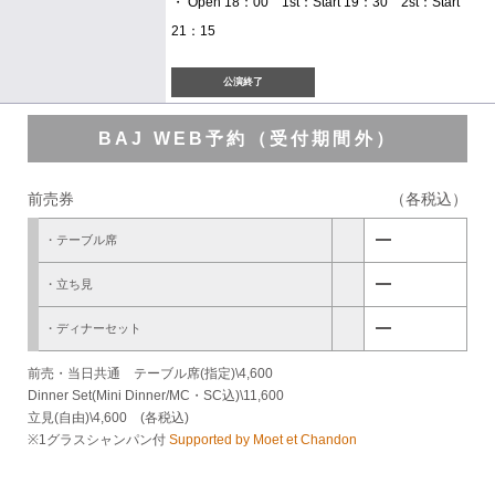
・ Open 18：00 1st：Start 19：30 2st：Start
21：15
公演終了
BAJ WEB予約（受付期間外）
前売券
（各税込）
remove
・テーブル席
remove
・立ち見
remove
・ディナーセット
前売・当日共通 テーブル席(指定)\4,600
Dinner Set(Mini Dinner/MC・SC込)\11,600
立見(自由)\4,600 (各税込)
※1グラスシャンパン付
Supported by Moet et Chandon