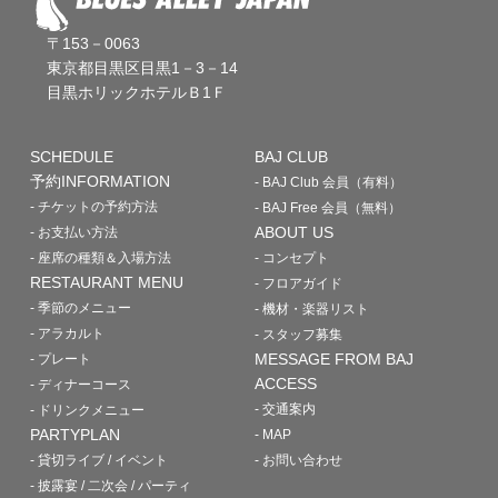
〒153－0063
東京都目黒区目黒1－3－14
目黒ホリックホテルＢ1Ｆ
SCHEDULE
BAJ CLUB
予約INFORMATION
- BAJ Club 会員（有料）
- チケットの予約方法
- BAJ Free 会員（無料）
ABOUT US
- お支払い方法
- 座席の種類＆入場方法
- コンセプト
RESTAURANT MENU
- フロアガイド
- 季節のメニュー
- 機材・楽器リスト
- アラカルト
- スタッフ募集
MESSAGE FROM BAJ
- プレート
ACCESS
- ディナーコース
- 交通案内
- ドリンクメニュー
PARTYPLAN
- MAP
- 貸切ライブ / イベント
- お問い合わせ
- 披露宴 / 二次会 / パーティ