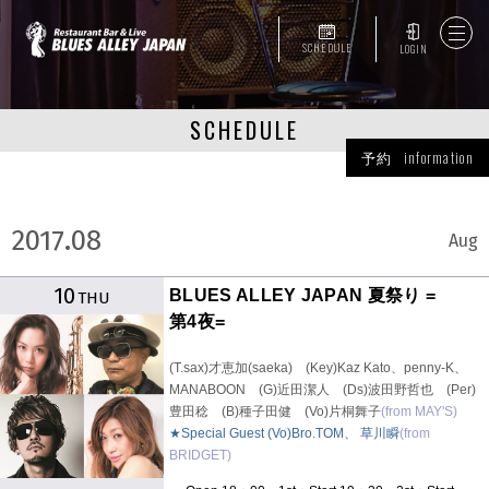
SCHEDULE
LOGIN
SCHEDULE
予約 information
2017.08
Aug
10
BLUES ALLEY JAPAN 夏祭り =
THU
第4夜=
(T.sax)才恵加(saeka) (Key)Kaz Kato、penny-K、
MANABOON (G)近田潔人 (Ds)波田野哲也 (Per)
豊田稔 (B)種子田健 (Vo)片桐舞子
(from MAY'S)
★Special Guest (Vo)Bro.TOM、 草川瞬
(from
BRIDGET)