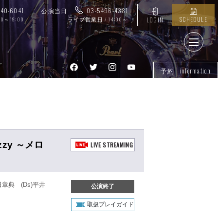
740-6041
公演当日
03-5496-4381
SCHEDULE
00～19:00
ライブ営業日 / 14:00～
LOGIN
予約 information
zzy ～メロ
LIVE STREAMING
田章典 (Ds)平井
公演終了
取扱プレイガイド