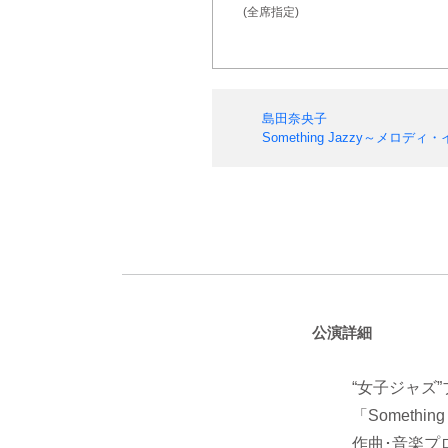
(全席指定)
島田奈央子
Something Jazzy～メロ
公演詳細
“女子ジャズ
「Someth
作曲･音楽プ