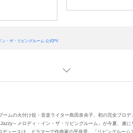
ディ・イン・ザ・リビングルーム 公式PV
”ブームの火付け役・音楽ライター島田奈央子、初の完全プロデ
ing Jazzy～メロディ・イン・ザ・リビングルーム」が今夏、遂
ロデュースは、ドラマーで作曲家の平井景。「リビングルーム