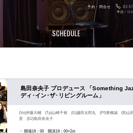
予約・問合せ
03-5
平日 / 12:
SCHEDULE
島田奈央子 プロデュース 「Something Ja
ディ･イン･ザ･リビングルーム」
(Vo)伊藤大輔 (Tp)山崎千裕 (G)越田太郎丸 (Pf)青柳誠 (B)山
景 (DJ)島田奈央子
・ 開場18：00 開演19：00×2st