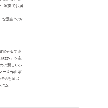
生演奏でお届
ーな選曲”でお
聞電子版で連
azzy」を主
のための新しいジ
マー＆作曲家
作品を輩出
ルバム