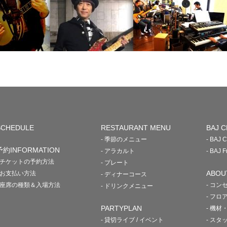
SCHEDULE
RESTAURANT MENU
BAJ C
- 季節のメニュー
- BAJ
予約INFORMATION
- アラカルト
- BAJ
- チケットの予約方法
- プレート
ABOU
- お支払い方法
- ディナーコース
- 座席の種類＆入場方法
- コン
- ドリンクメニュー
- フロ
PARTYPLAN
- 機材
- 貸切ライブ / イベント
- スタ