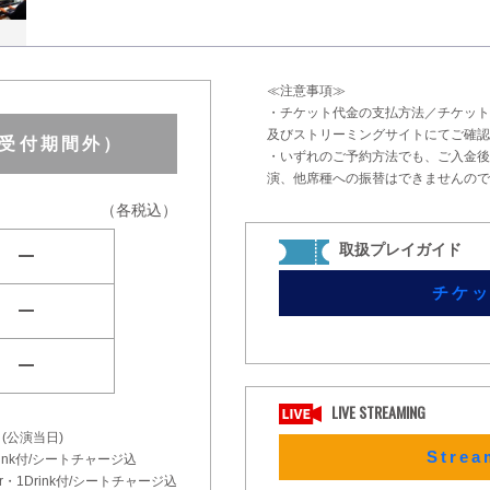
≪注意事項≫
・チケット代金の支払方法／チケット
及びストリーミングサイトにてご確認
（受付期間外）
・いずれのご予約方法でも、ご入金後
演、他席種への振替はできませんので
（各税込）
取扱プレイガイド
remove
チケ
remove
remove
LIVE STREAMING
(公演当日)
Stre
1Drink付/シートチャージ込
nner・1Drink付/シートチャージ込