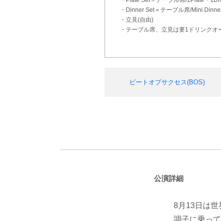
・Plate Set＝テーブル席/1Plate・
・Dinner Set＝テーブル席/Mini Di
・立見(自由)
・テーブル席、立見は要1ドリンクオ
ビートオブサクセス(BOS)
公演詳細
8月13日は
調子に乗って