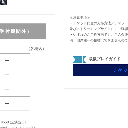
≪注意事項≫
・チケット代金の支払方法／チケット
及びストリーミングサイトにてご確認
（受付期間外）
・いずれのご予約方法でも、ご入金後
演、他席種への振替はできませんので
（各税込）
取扱プレイガイド
remove
チケ
remove
remove
remove
550 (公演当日)