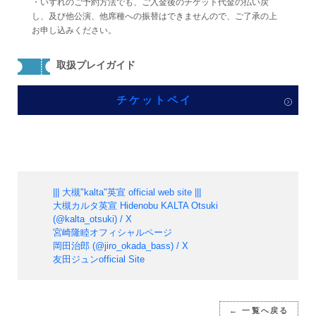
・いずれのご予約方法でも、ご入金後のチケット代金の払い戻
し、及び他公演、他席種への振替はできませんので、ご了承の上
お申し込みください。
取扱プレイガイド
チケットペイ
||| 大槻"kalta"英宣 official web site |||
大槻カルタ英宣 Hidenobu KALTA Otsuki
(@kalta_otsuki) / X
宮崎隆睦オフィシャルページ
岡田治郎 (@jiro_okada_bass) / X
友田ジュンofficial Site
← 一覧へ戻る