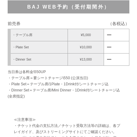
BAJ WEB予約（受付期間外）
前売券
（各税込）
remove
・テーブル席
¥5,000
remove
・Plate Set
¥10,000
remove
・Dinner Set
¥13,000
当日券は各料金\550UP
・テーブル席＝要シートチャージ\550 (公演当日)
・Plate Set＝テーブル席/1Plate・1Drink付/シートチャージ込
・Dinner Set＝テーブル席/Mini Dinner・1Drink付/シートチャージ込
(全席指定)
≪注意事項≫
・チケット代金の支払方法／チケット受取方法等の詳細は、各プ
レイガイド、及びストリーミングサイトにてご確認ください。