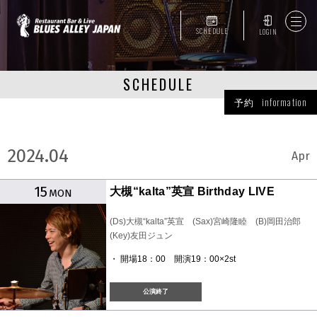
SCHEDULE
LOGIN
SCHEDULE
予約 information
2024.04
Apr
15
大槻“kalta”英宣 Birthday LIVE
MON
(Ds)大槻“kalta”英宣 (Sax)宮崎隆睦 (B)岡田治郎
(Key)友田ジュン
・ 開場18：00 開演19：00×2st
公演終了