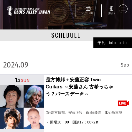
SCHEDULE
LOGIN
SCHEDULE
予約 information
2024.09
Sep
15
是方博邦＋安藤正容 Twin
SUN
Guitars ～安藤さん 古希っちゃ
う？バースデー🎉～
(G)是方博邦、安藤正容 (B)須藤満 (Ds)坂東慧
・ 開場16：00 開演17：00×2st