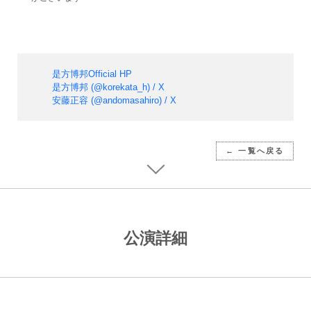
是方博邦Official HP
是方博邦 (@korekata_h) / X
安藤正容 (@andomasahiro) / X
← 一覧へ戻る
公演詳細