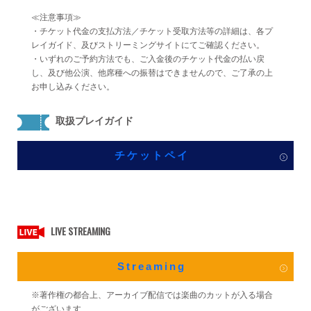
≪注意事項≫
・チケット代金の支払方法／チケット受取方法等の詳細は、各プ
レイガイド、及びストリーミングサイトにてご確認ください。
・いずれのご予約方法でも、ご入金後のチケット代金の払い戻
し、及び他公演、他席種への振替はできませんので、ご了承の上
お申し込みください。
取扱プレイガイド
チケットペイ
LIVE STREAMING
Streaming
※著作権の都合上、アーカイブ配信では楽曲のカットが入る場合
がございます