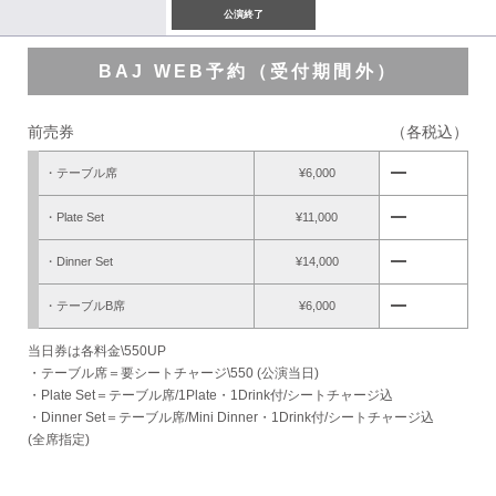
公演終了
BAJ WEB予約（受付期間外）
前売券
（各税込）
remove
・テーブル席
¥6,000
remove
・Plate Set
¥11,000
remove
・Dinner Set
¥14,000
remove
・テーブルB席
¥6,000
当日券は各料金\550UP
・テーブル席＝要シートチャージ\550 (公演当日)
・Plate Set＝テーブル席/1Plate・1Drink付/シートチャージ込
・Dinner Set＝テーブル席/Mini Dinner・1Drink付/シートチャージ込
(全席指定)