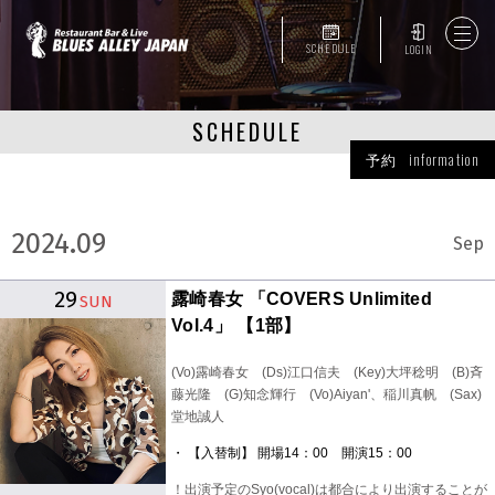
SCHEDULE
LOGIN
SCHEDULE
予約 information
2024.09
Sep
29
露崎春女 「COVERS Unlimited
SUN
Vol.4」 【1部】
(Vo)露崎春女 (Ds)江口信夫 (Key)大坪稔明 (B)斉
藤光隆 (G)知念輝行 (Vo)Aiyan'、稲川真帆 (Sax)
堂地誠人
・ 【入替制】 開場14：00 開演15：00
！出演予定のSyo(vocal)は都合により出演することが